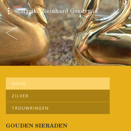
Marike Reinhard Goudsmid
GOUD
ZILVER
TROUWRINGEN
GOUDEN SIERADEN